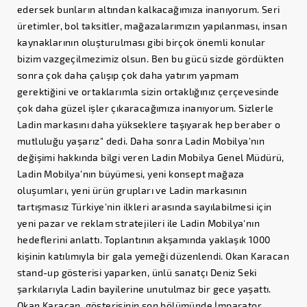
edersek bunların altından kalkacağımıza inanıyorum. Seri
üretimler, bol taksitler, mağazalarımızın yapılanması, insan
kaynaklarının oluşturulması gibi birçok önemli konular
bizim vazgeçilmezimiz olsun. Ben bu gücü sizde gördükten
sonra çok daha çalışıp çok daha yatırım yapmam
gerektiğini ve ortaklarımla sizin ortaklığınız çerçevesinde
çok daha güzel işler çıkaracağımıza inanıyorum. Sizlerle
Ladin markasını daha yükseklere taşıyarak hep beraber o
mutluluğu yaşarız" dedi. Daha sonra Ladin Mobilya'nın
değişimi hakkında bilgi veren Ladin Mobilya Genel Müdürü,
Ladin Mobilya'nın büyümesi, yeni konsept mağaza
oluşumları, yeni ürün grupları ve Ladin markasının
tartışmasız Türkiye'nin ilkleri arasında sayılabilmesi için
yeni pazar ve reklam stratejileri ile Ladin Mobilya'nın
hedeflerini anlattı. Toplantının akşamında yaklaşık 1000
kişinin katılımıyla bir gala yemeği düzenlendi. Okan Karacan
stand-up gösterisi yaparken, ünlü sanatçı Deniz Seki
şarkılarıyla Ladin bayilerine unutulmaz bir gece yaşattı.
Okan Karacan, gösterisinin son bölümünde İmparator