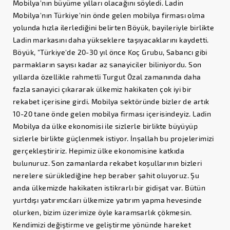
Mobilya'nın büyüme yılları olacağını söyledi. Ladin
Mobilya'nın Türkiye'nin önde gelen mobilya firması olma
yolunda hızla ilerlediğini belirten Böyük, bayileriyle birlikte
Ladin markasını daha yükseklere taşıyacaklarını kaydetti.
Böyük, "Türkiye'de 20-30 yıl önce Koç Grubu, Sabancı gibi
parmakların sayısı kadar az sanayiciler biliniyordu. Son
yıllarda özellikle rahmetli Turgut Özal zamanında daha
fazla sanayici çıkararak ülkemiz hakikaten çok iyi bir
rekabet içerisine girdi. Mobilya sektöründe bizler de artık
10-20 tane önde gelen mobilya firması içerisindeyiz. Ladin
Mobilya da ülke ekonomisi ile sizlerle birlikte büyüyüp
sizlerle birlikte güçlenmek istiyor. İnşallah bu projelerimizi
gerçekleştiririz. Hepimiz ülke ekonomisine katkıda
bulunuruz. Son zamanlarda rekabet koşullarının bizleri
nerelere sürüklediğine hep beraber şahit oluyoruz. Şu
anda ülkemizde hakikaten istikrarlı bir gidişat var. Bütün
yurtdışı yatırımcıları ülkemize yatırım yapma hevesinde
olurken, bizim üzerimize öyle karamsarlık çökmesin.
Kendimizi değiştirme ve geliştirme yönünde hareket