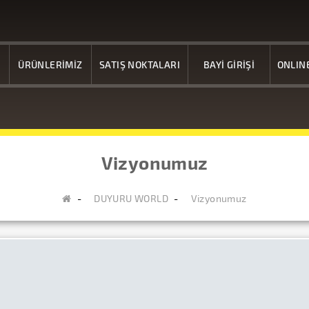
ÜRÜNLERİMİZ
SATIŞ NOKTALARI
BAYİ GİRİŞİ
ONLIN
Vizyonumuz
DUYURU WORLD
Vizyonumuz