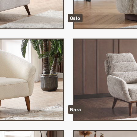
Oslo
Nora