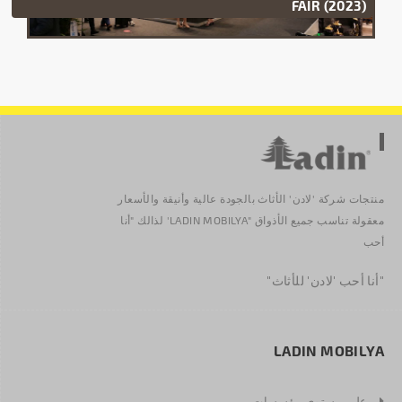
FAİR (2023)
منتجات شركة 'لادن' الأثاث بالجودة عالية وأنيقة والأسعار
معقولة تناسب جميع الأذواق "LADIN MOBILYA' لذالك "أنا
أحب
"أنا أحب 'لادن' للأثاث"
LADIN MOBILYA
على مستوى مؤسسات