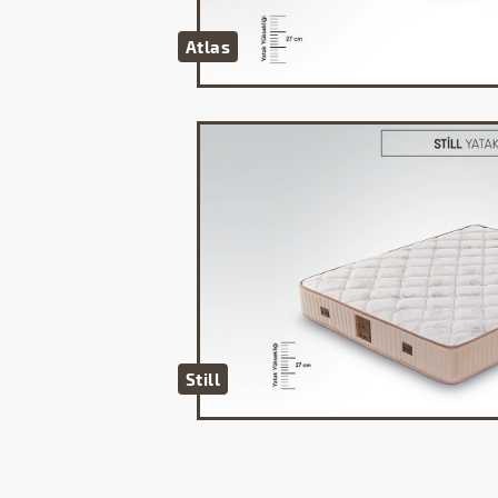
Atlas
Still