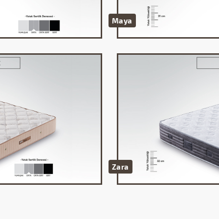
Maya
Zara